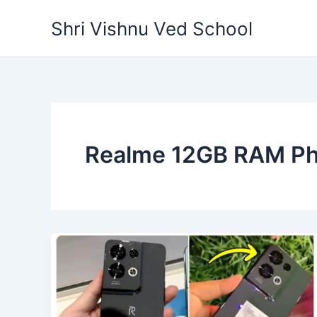
Skip
Shri Vishnu Ved School
to
content
Realme 12GB RAM P